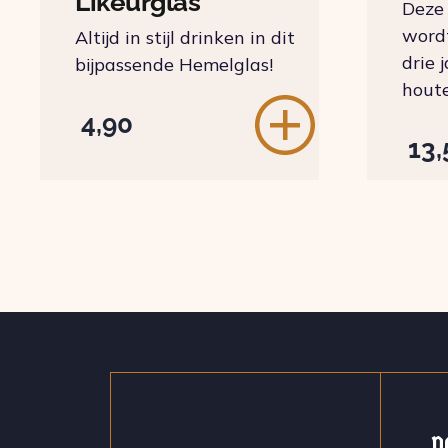
Likeurglas
Deze 
wordt
Altijd in stijl drinken in dit
drie 
bijpassende Hemelglas!
houte
4,90
13,
N