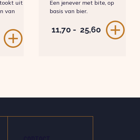
ookt uit
Een jenever met bite, op
en van
basis van bier.
Prijsklass
11,70
-
25,60
€ 11,70
tot
€ 25,60
CONTACT