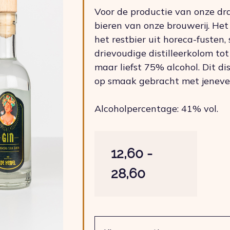
Voor de productie van onze d
bieren van onze brouwerij. He
het restbier uit horeca-fusten,
drievoudige distilleerkolom tot
maar liefst 75% alcohol. Dit d
op smaak gebracht met jeneverb
Alcoholpercentage: 41% vol.
12,60
-
Prijsklasse:
28,60
€ 12,60
tot