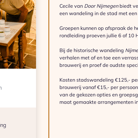
Cecile van
Door Nijmegen
biedt v
een wandeling in de stad met een r
Groepen kunnen op afspraak de he
rondleiding proeven jullie 6 of 10
Bij de historische wandeling
Nijm
verhalen met af en toe een verrass
brouwerij en proef de oudste spec
Kosten stadswandeling €125,- per 
brouwerij vanaf €15,- per persoon.
n
van de gekozen opties en groepsgr
maat gemaakte arrangementen in 
ing