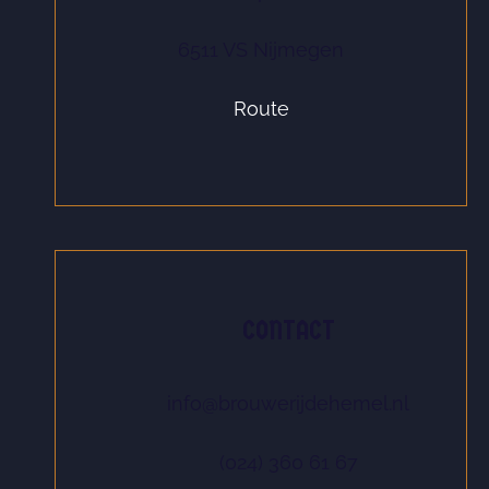
6511 VS Nijmegen
Route
CONTACT
info@brouwerijdehemel.nl
(024) 360 61 67