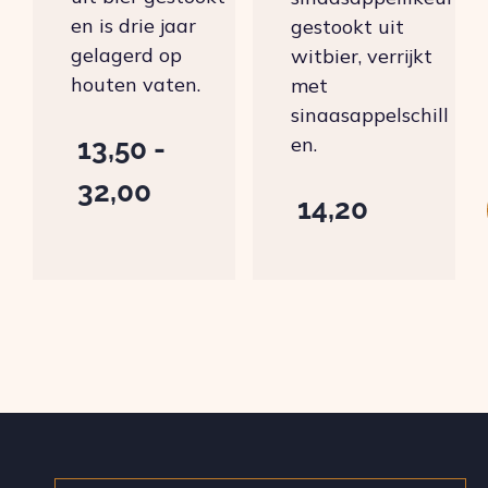
en is drie jaar
gestookt uit
gelagerd op
witbier, verrijkt
houten vaten.
met
sinaasappelschill
en.
13,50
-
Prijsklasse:
32,00
14,20
€ 13,50
tot
€ 32,00