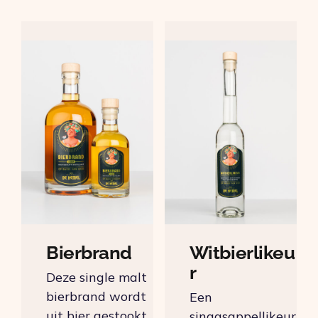
Bierbrand
Witbierlikeu
r
Deze single malt
bierbrand wordt
Een
uit bier gestookt
sinaasappellikeur