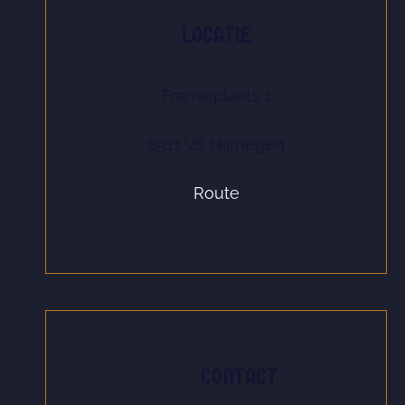
LOCATIE
Franseplaats 1
6511 VS Nijmegen
Route
CONTACT