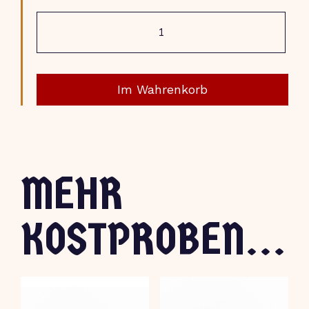
Klein
Nimweegs
Pakket
Menge
Im Wahrenkorb
MEHR
KOSTPROBEN...